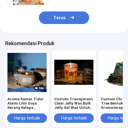
Terus
Rekomendasi Produk
Aroma Kamar Tidur
Custom Transparent
Custom Chris
Alami Lilin Soya
Clear Jelly Wax Bulk
Tree Bentuk
Kerang Kelapa
Jelly Gel Wax Untuk
Aromaterapi Li
Bentuk Mangkuk Lilin
Membuat Lilin
Seni Beraroma
Beraroma
Wax Untuk Nat
Harga terbaik
Harga terbaik
Harga terb