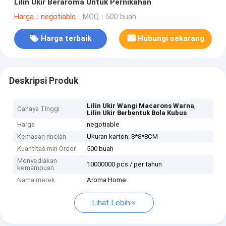
Lilin Ukir Beraroma Untuk Pernikahan
Harga：negotiable
MOQ：500 buah
Harga terbaik
Hubungi sekarang
Deskripsi Produk
,
Lilin Ukir Wangi Macarons Warna
Cahaya Tinggi
Lilin Ukir Berbentuk Bola Kubus
Harga
negotiable
Kemasan rincian
Ukuran karton: 8*8*8CM
Kuantitas min Order
500 buah
Menyediakan
10000000 pcs / per tahun
kemampuan
Nama merek
Aroma Home
Lihat Lebih