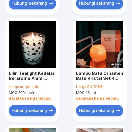
Hubungi sekarang
Hubungi sekarang
Lilin Tealight Kedelai
Lampu Batu Ornamen
Beraroma Alami
Batu Kristal Set 4
Dalam Cangkir Kaca
Tempat Lilin Tealight
Harga:
negotiable
Harga:
$3.97-$5
Bening Dicetak
MOQ:
500 buah
MOQ:
18 set
Aprikot Kelapa
dapatkan harga terbaru
dapatkan harga terbaru
Hubungi sekarang
Hubungi sekarang