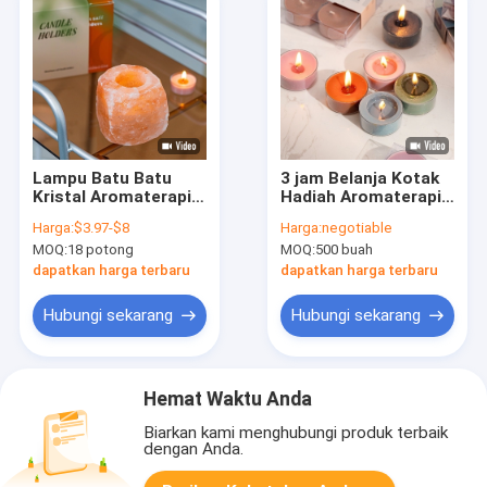
Lampu Batu Batu
3 jam Belanja Kotak
Kristal Aromaterapi
Hadiah Aromaterapi
Set 4 Tempat Lilin
Lilin Kedelai Warna
Harga:
$3.97-$8
Harga:
negotiable
Tealight Untuk
Teh Lampu Lilin
MOQ:
18 potong
MOQ:
500 buah
Pernikahan
Buatan Tangan 4 pcs
dapatkan harga terbaru
dapatkan harga terbaru
Hubungi sekarang
Hubungi sekarang
Hemat Waktu Anda
Biarkan kami menghubungi produk terbaik
dengan Anda.