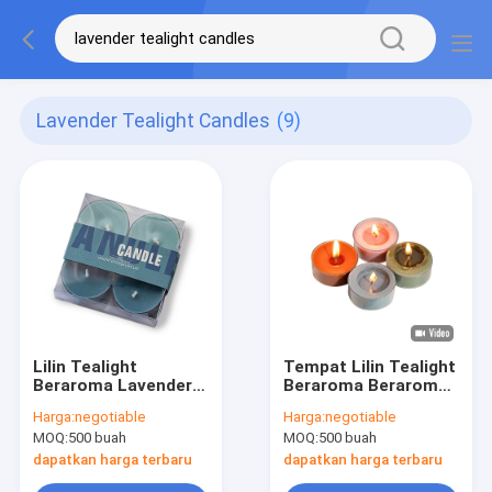
Lavender Tealight Candles
(9)
Lilin Tealight
Tempat Lilin Tealight
Beraroma Lavender
Beraroma Beraroma
Kedelai yang
Warna-warni Untuk
Harga:
negotiable
Harga:
negotiable
Disesuaikan Untuk
Dekorasi Rumah
MOQ:
500 buah
MOQ:
500 buah
Dekorasi Rumah
dapatkan harga terbaru
dapatkan harga terbaru