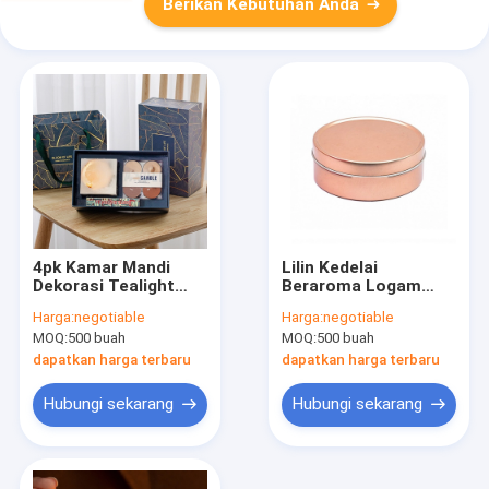
Berikan Kebutuhan Anda
4pk Kamar Mandi
Lilin Kedelai
Dekorasi Tealight
Beraroma Logam
Lilin Diffuser Set
Aluminium Mini Tin
Harga:
negotiable
Harga:
negotiable
Hadiah Aroma Rumah
Lilin Untuk Votive
MOQ:
500 buah
MOQ:
500 buah
Tealight 3oz
dapatkan harga terbaru
dapatkan harga terbaru
Hubungi sekarang
Hubungi sekarang