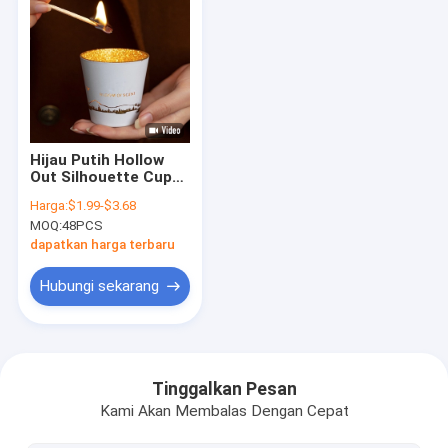
Hijau Putih Hollow
Out Silhouette Cup
Jar Soy Wax Tealight
Harga:
$1.99-$3.68
Lilin Beraroma
MOQ:
48PCS
dapatkan harga terbaru
Hubungi sekarang
Rumah
Produk
Tinggalkan Pesan
Kami Akan Membalas Dengan Cepat
Video