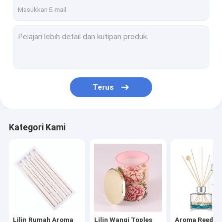
Tentang kita
Wisata pabrik
Kontrol kualitas
Hubungi kami
Terus
Berita
Semua Kasus
Kategori Kami
Lilin Rumah Aroma
Lilin Wangi Toples Kaca
Aroma Reed Diffuser
Lilin Rumah Aroma
Lilin Wangi Toples
Aroma Reed Di