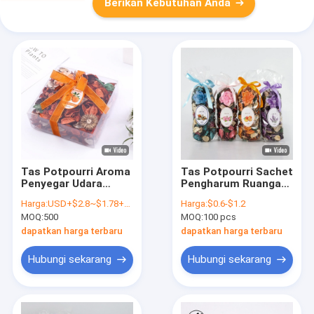
Berikan Kebutuhan Anda
Tas Potpourri Aroma
Tas Potpourri Sachet
Penyegar Udara
Pengharum Ruangan
Dengan Kelopak
Dekorasi Bunga
Harga:
USD+$2.8~$1.78+500~2000pcs
Harga:
$0.6-$1.2
Lavender Kering
Kering Alami
MOQ:
500
MOQ:
100 pcs
Beraroma
Beraroma Botani
dapatkan harga terbaru
dapatkan harga terbaru
Hubungi sekarang
Hubungi sekarang