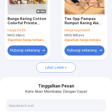
Tentang kita
Wisata pabrik
Bunga Kering Cotton
Tas Opp Pampas
Colorful Private
Rumput Kering Alami
Kontrol kualitas
Label Fragrance
Potpourri 43*15cm
Harga:
$4-$6
Harga:
negotiable
Eternal Potpourri For
MOQ:
24pcs
MOQ:
500 pcs
Home Set Gift
Hubungi kami
dapatkan harga terbaru
dapatkan harga terbaru
Berita
Hubungi sekarang
Hubungi sekarang
Semua Kasus
Lihat Lebih
Lilin Rumah Aroma
Tinggalkan Pesan
Kami Akan Membalas Dengan Cepat
Lilin Wangi Toples Kaca
Aroma Reed Diffuser