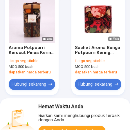
Aroma Potpourri
Sachet Aroma Bunga
Kerucut Pinus Kering
Potpourri Kering
Beraroma Alami
yang Dipersonalisasi
Harga:
negotiable
Harga:
negotiable
Untuk Kamar Mandi
Untuk Rumah Tangga
MOQ:
500 buah
MOQ:
500 buah
210g
dapatkan harga terbaru
dapatkan harga terbaru
Hubungi sekarang
Hubungi sekarang
Hemat Waktu Anda
Biarkan kami menghubungi produk terbaik
dengan Anda.