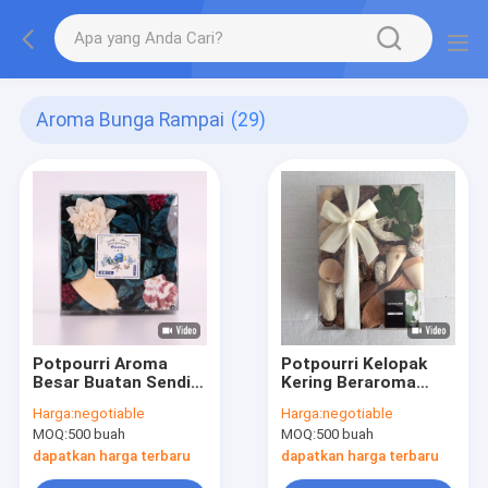
Aroma Bunga Rampai
(29)
Potpourri Aroma
Potpourri Kelopak
Besar Buatan Sendiri
Kering Beraroma
200g Untuk Hadiah
Penyegar Udara
Harga:
negotiable
Harga:
negotiable
Natal
Untuk Mandi Tempat
MOQ:
500 buah
MOQ:
500 buah
Tidur Dan Lebih Dari
320g
dapatkan harga terbaru
dapatkan harga terbaru