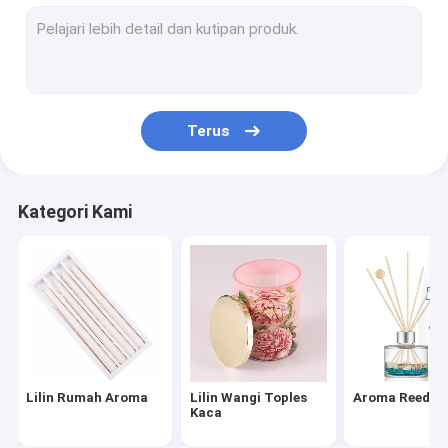
Aroma Bunga rampai
Lilin Mason Jar
Lilin Beraroma Kedelai
Terus
Lilin Sereh Luar Ruangan
Lilin Kedelai Keramik
Kategori Kami
Lilin Kaleng
Sachet Kamar Beraroma
Set Hadiah Wewangian Rumah
Minyak Esensial Wewangian Rumah
Lilin Rumah Aroma
Lilin Wangi Toples
Aroma Reed Di
Tempat Lilin Tealight
Kaca