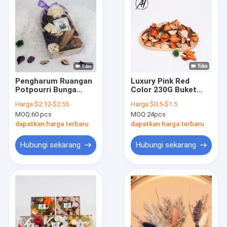
Pengharum Ruangan
Luxury Pink Red
Potpourri Bunga
Color 230G Buket
Kering Lavender Tas
Bunga Kering Untuk
Harga:
$2.12-$2.55
Harga:
$0.5-$1.5
Bunga Kering
Dekorasi Hadiah Hari
MOQ:
60 pcs
MOQ:
24pcs
Valentine
dapatkan harga terbaru
dapatkan harga terbaru
Hubungi sekarang
Hubungi sekarang
Rumah
Produk
Video