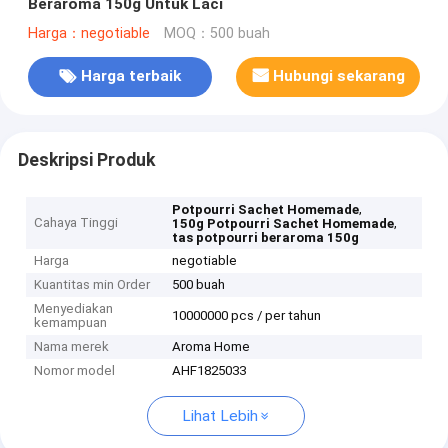
Beraroma 150g Untuk Laci
Harga：negotiable
MOQ：500 buah
Harga terbaik
Hubungi sekarang
Deskripsi Produk
,
Potpourri Sachet Homemade
Cahaya Tinggi
,
150g Potpourri Sachet Homemade
tas potpourri beraroma 150g
Harga
negotiable
Kuantitas min Order
500 buah
Menyediakan
10000000 pcs / per tahun
kemampuan
Nama merek
Aroma Home
Nomor model
AHF1825033
Lihat Lebih