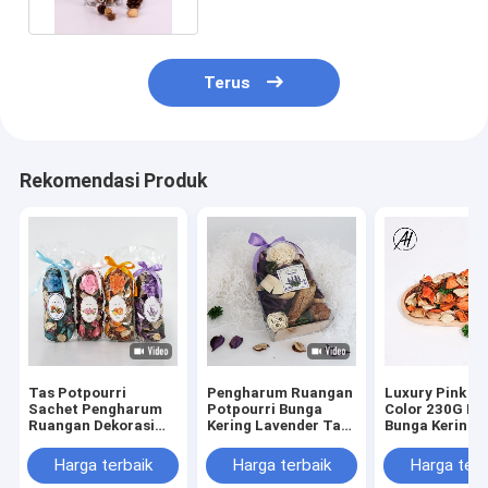
Terus
Rekomendasi Produk
Tas Potpourri
Pengharum Ruangan
Luxury Pink R
Sachet Pengharum
Potpourri Bunga
Color 230G Bu
Ruangan Dekorasi
Kering Lavender Tas
Bunga Kering 
Bunga Kering Alami
Bunga Kering
Dekorasi Hadi
Beraroma Botani
Valentine
Harga terbaik
Harga terbaik
Harga terb