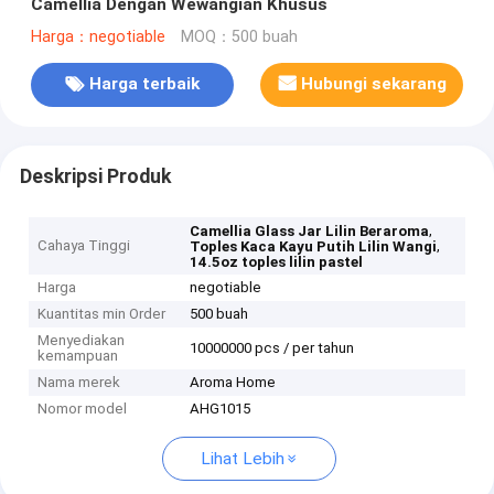
Camellia Dengan Wewangian Khusus
Harga：negotiable
MOQ：500 buah
Harga terbaik
Hubungi sekarang
Deskripsi Produk
,
Camellia Glass Jar Lilin Beraroma
Cahaya Tinggi
,
Toples Kaca Kayu Putih Lilin Wangi
14.5oz toples lilin pastel
Harga
negotiable
Kuantitas min Order
500 buah
Menyediakan
10000000 pcs / per tahun
kemampuan
Nama merek
Aroma Home
Nomor model
AHG1015
Lihat Lebih