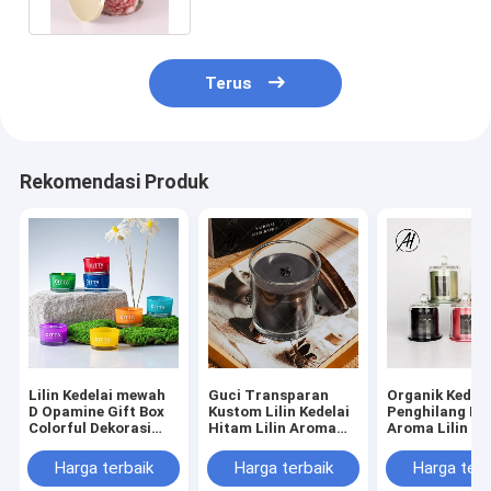
Terus
Rekomendasi Produk
Lilin Kedelai mewah
Guci Transparan
Organik Kedela
D Opamine Gift Box
Kustom Lilin Kedelai
Penghilang Ba
Colorful Dekorasi
Hitam Lilin Aroma
Aroma Lilin P
Kaca Wangi Lilin 7
Vanila Dengan Tutup
Hewan Pelihar
pcs
Kayu
Khusus
Harga terbaik
Harga terbaik
Harga terb