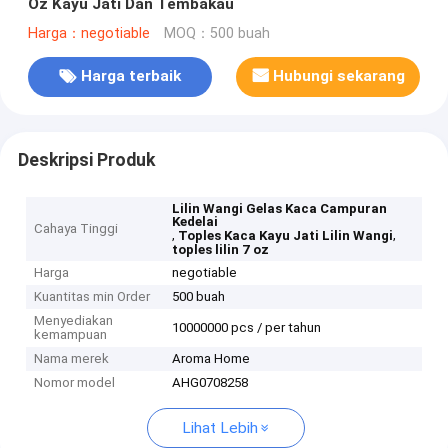
Oz Kayu Jati Dan Tembakau
Harga：negotiable
MOQ：500 buah
Harga terbaik
Hubungi sekarang
Deskripsi Produk
Lilin Wangi Gelas Kaca Campuran
Kedelai
Cahaya Tinggi
,
,
Toples Kaca Kayu Jati Lilin Wangi
toples lilin 7 oz
Harga
negotiable
Kuantitas min Order
500 buah
Menyediakan
10000000 pcs / per tahun
kemampuan
Nama merek
Aroma Home
Nomor model
AHG0708258
Lihat Lebih