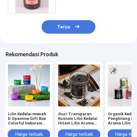
Terus
Rekomendasi Produk
Lilin Kedelai mewah
Guci Transparan
Organik Kedela
D Opamine Gift Box
Kustom Lilin Kedelai
Penghilang Ba
Colorful Dekorasi
Hitam Lilin Aroma
Aroma Lilin P
Kaca Wangi Lilin 7
Vanila Dengan Tutup
Hewan Pelihar
pcs
Kayu
Khusus
Harga terbaik
Harga terbaik
Harga terb