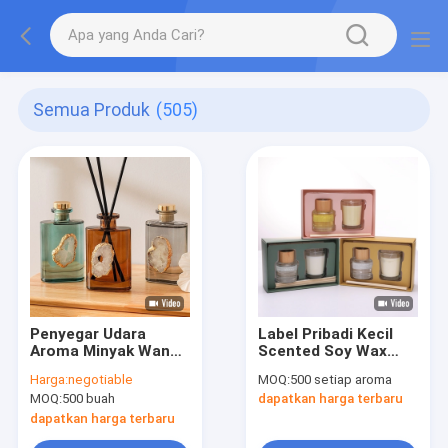
Semua Produk
(505)
Penyegar Udara
Label Pribadi Kecil
Aroma Minyak Wangi
Scented Soy Wax
Alami Gift Set Reed
Candle Home
Harga:
negotiable
MOQ:
500 setiap aroma
Diffuser
Fragrance Gift Set
MOQ:
500 buah
dapatkan harga terbaru
dapatkan harga terbaru