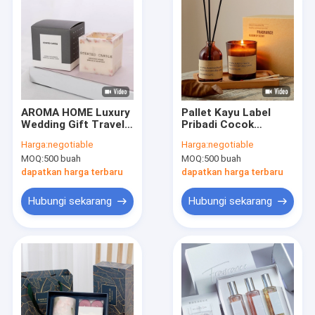
AROMA HOME Luxury
Pallet Kayu Label
Wedding Gift Travel
Pribadi Cocok
Scented Pillar Candle
dengan Lilin
Harga:
negotiable
Harga:
negotiable
Logo Kustom
Beraroma Lilin
MOQ:
500 buah
MOQ:
500 buah
Kedelai Reed Diffuser
Gift Set
dapatkan harga terbaru
dapatkan harga terbaru
Hubungi sekarang
Hubungi sekarang
Rumah
Produk
Video