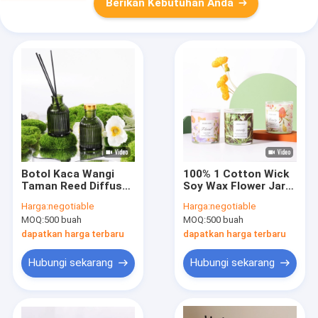
Berikan Kebutuhan Anda
Botol Kaca Wangi
100% 1 Cotton Wick
Taman Reed Diffuser
Soy Wax Flower Jar
Private Label 100ml
Kaca Beraroma Set
Harga:
negotiable
Harga:
negotiable
Dengan Tutup Logam
Pernikahan Mewah
MOQ:
500 buah
MOQ:
500 buah
Emas
dapatkan harga terbaru
dapatkan harga terbaru
Hubungi sekarang
Hubungi sekarang