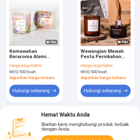
Kemewahan
Wewangian Mewah
Beraroma Alami
Pesta Pernikahan
Kedelai Kustom
Toples Lilin Reed
Harga:
negotiable
Harga:
negotiable
Kebaruan Aroma Lilin
Diffuser Gift Set
MOQ:
500 buah
MOQ:
500 buah
Rumah Dekorasi
Kesehatan Berwarna-
Pernikahan
warni
dapatkan harga terbaru
dapatkan harga terbaru
Hubungi sekarang
Hubungi sekarang
Hemat Waktu Anda
Biarkan kami menghubungi produk terbaik
dengan Anda.