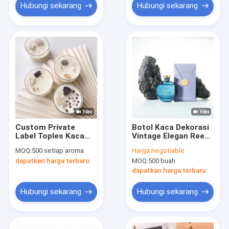
Hubungi sekarang
Hubungi sekarang
Custom Private
Botol Kaca Dekorasi
Label Toples Kaca
Vintage Elegan Reed
Mewah 2 Sumbu Lilin
Diffuser 100ml
MOQ:
500 setiap aroma
Harga:
negotiable
Beraroma Hadiah
Dengan Kotak Hadiah
dapatkan harga terbaru
MOQ:
500 buah
Pernikahan
Tongkat
dapatkan harga terbaru
Hubungi sekarang
Hubungi sekarang