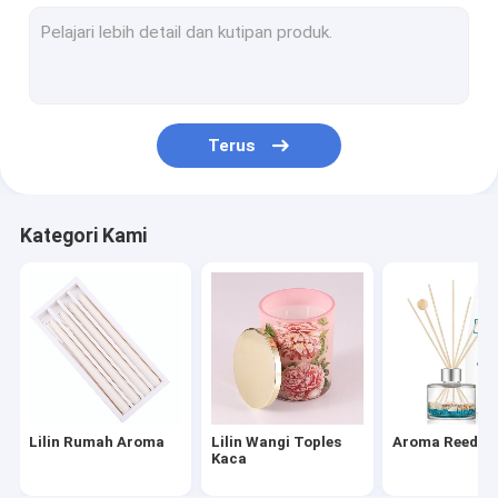
Aroma Bunga rampai
Lilin Mason Jar
Lilin Beraroma Kedelai
Terus
Lilin Sereh Luar Ruangan
Lilin Kedelai Keramik
Kategori Kami
Lilin Kaleng
Sachet Kamar Beraroma
Set Hadiah Wewangian Rumah
Minyak Esensial Wewangian Rumah
Lilin Rumah Aroma
Lilin Wangi Toples
Aroma Reed Di
Tempat Lilin Tealight
Kaca