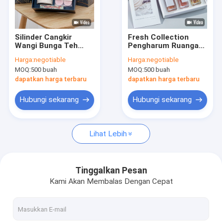
Tentang kita
Wisata pabrik
Silinder Cangkir
Fresh Collection
Wangi Bunga Teh
Pengharum Ruangan
Kontrol kualitas
Lilin Lilin Beraroma
Pengharum Ruangan
Harga:
negotiable
Harga:
negotiable
Set Kado Untuk
Semprot Kotak
MOQ:
500 buah
MOQ:
500 buah
Pesta Pernikahan
Hadiah 30ml 3pcs
Hubungi kami
dapatkan harga terbaru
dapatkan harga terbaru
Berita
Hubungi sekarang
Hubungi sekarang
Semua Kasus
Lihat Lebih
Lilin Rumah Aroma
Tinggalkan Pesan
Kami Akan Membalas Dengan Cepat
Lilin Wangi Toples Kaca
Aroma Reed Diffuser